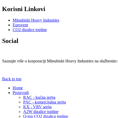
Korisni
Linkovi
Mitsubishi Heavy Industries
Eurovent
CO2 dizalice topline
Social
Saznajte više o korporaciji Mitsubishi Heavy Industries na službenim 
Back to top
Home
Proizvodi
RAC - kućna serija
PAC - komercijalna serija
KX - VRV serija
A2W dizalice topline
Q-ton CO2 dizalica topline