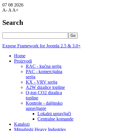
07 08 2026
A-
A
A+
Search
Go
Expose Framework for Joomla 2.5 & 3.0+
Home
Proizvodi
RAC - kućna serija
PAC - komercijalna
serija
KX - VRV serija
A2W dizalice topline
Q-ton CO2 dizalica
topline
Kontrole - daljinsko
upravljanje
Lokalni upravljači
Centralne komande
Katalozi
Mitsubishi Heavy Industries