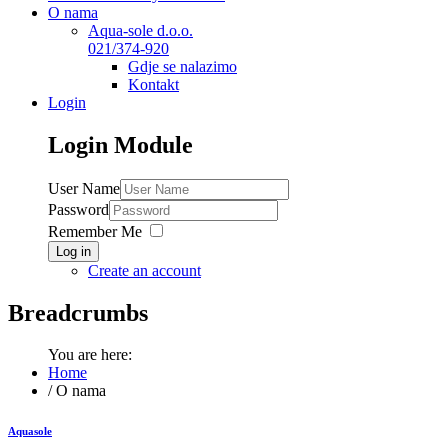
O nama
Aqua-sole d.o.o.
021/374-920
Gdje se nalazimo
Kontakt
Login
Login
Module
User Name
Password
Remember Me
Log in
Create an account
Breadcrumbs
You are here:
Home
/
O nama
Aquasole